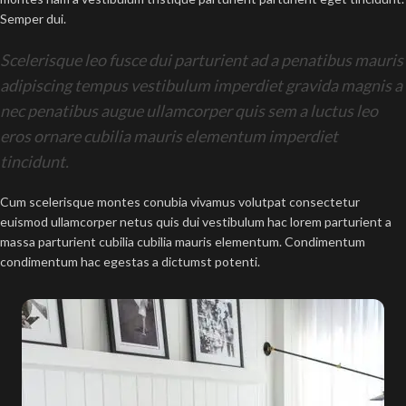
Semper dui.
Scelerisque leo fusce dui parturient ad a penatibus mauris
adipiscing tempus vestibulum imperdiet gravida magnis a
nec penatibus augue ullamcorper quis sem a luctus leo
eros ornare cubilia mauris elementum imperdiet
tincidunt.
Cum scelerisque montes conubia vivamus volutpat consectetur
euismod ullamcorper netus quis dui vestibulum hac lorem parturient a
massa parturient cubilia cubilia mauris elementum. Condimentum
condimentum hac egestas a dictumst potenti.