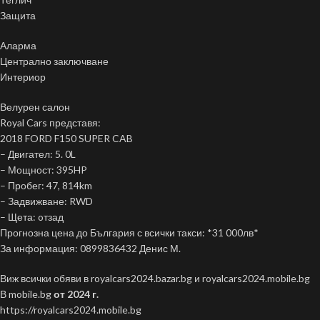
Защита
Аларма
Централно заключване
Интериор
Велурен салон
Royal Cars представя:
2018 FORD F150 SUPER CAB
– Двигател: 5. 0L
– Мощност: 395HP
– Пробег: 47, 814km
– Задвижване: RWD
– Щета: oтзад
Прогнозна цена до България с всички такси: *31 000лв*
За информация: 0899836432 Денис М.
Виж всички обяви в royalcars2024.bazar.bg и royalcars2024.mobile.bg
В mobile.bg
от 2024 г.
https://royalcars2024.mobile.bg