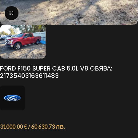
Click to enlarge
FORD F150 SUPER CAB 5.0L V8 ОБЯВА:
21735403163611483
31000.00 € / 60 630,73 ЛВ.