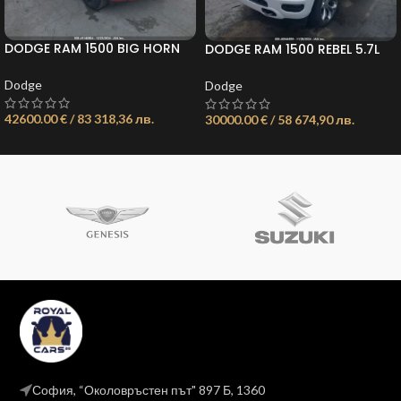
DODGE RAM 1500 BIG HORN
DODGE RAM 1500 REBEL 5.7L
4X4 6’4 BOX*
HEMI 395КС *
Dodge
Dodge
42600.00 € / 83 318,36 лв.
30000.00 € / 58 674,90 лв.
София, “Околовръстен път" 897 Б, 1360