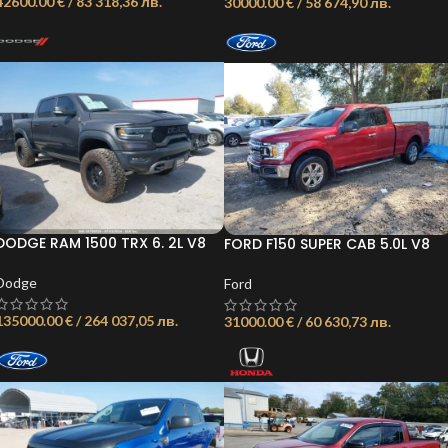
42600.00 € / 83 318,36 лв.
30000.00 € / 58 674,90 лв.
DODGE RAM 1500 TRX 6. 2L V8
FORD F150 SUPER CAB 5.0L V8
702КС 4Х4 ОБЯВА:
ОБЯВА: 21735403163611483
21735734777654196
Dodge
Ford
135000.00 € / 264 037,05 лв.
31000.00 € / 60 630,73 лв.