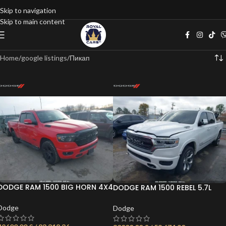
Skip to navigation
Skip to main content
Home
google listings
Пикап
DODGE RAM 1500 BIG HORN 4X4
DODGE RAM 1500 REBEL 5.7L
6’4 BOX*
HEMI 395КС *
Dodge
Dodge