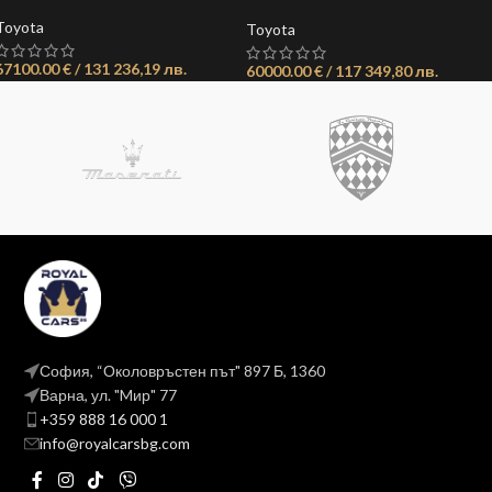
SPORTОБЯВА:
21735594163912665
Toyota
Toyota
67100.00 € / 131 236,19 лв.
60000.00 € / 117 349,80 лв.
София, “Околовръстен път" 897 Б, 1360
Варна, ул. "Mир" 77
+359 888 16 000 1
info@royalcarsbg.com