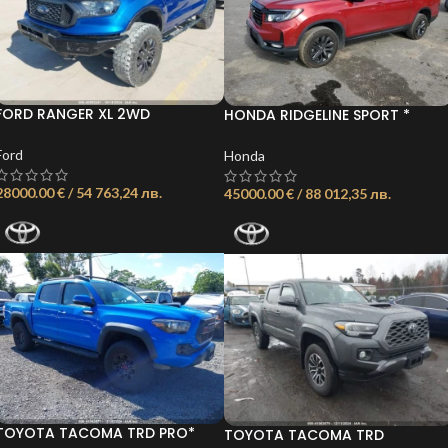
FORD RANGER XL 2WD
HONDA RIDGELINE SPORT *
SUPERCREW 5′ BOX ОБЯВА:
ВЪЗМОЖНОСТ ЗА ЛИЗИНГ*
21735604396665517
Ford
Honda
28000.00 € / 54 763,24 лв.
45000.00 € / 88 012,35 лв.
TOYOTA TACOMA TRD PRO*
TOYOTA TACOMA TRD