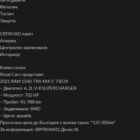
Металик
Теглич
Защита
OFFROAD пакет
Аларма
Централно заключване
Интериор
Кожен салон
Royal Cars представя:
2021 RAM 1500 TRX 4X4 5′ 7 BOX
– Двигател: 6. 2L V-8 SUPERCHARGER
– Мощност: 702 HP
– Пробег: 41, 988 km
– Задвижване: RWD
– Щета: кражба
Прогнозна цена до България с всички такси: *135 000лв*
За информация: 0899836432 Денис М.