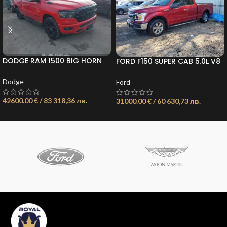
DODGE RAM 1500 BIG HORN
FORD F150 SUPER CAB 5.0L V8
4X4 6’4 BOX*
ОБЯВА: 21735403163611483
Dodge
Ford
42600.00 € / 83 318,36 лв.
31000.00 € / 60 630,73 лв.