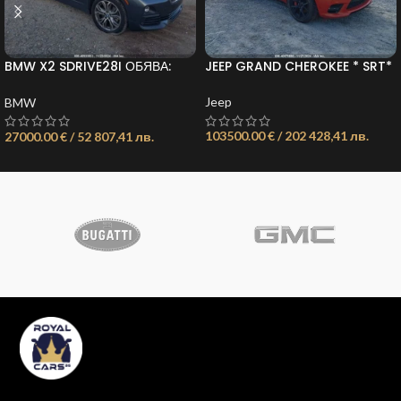
JEEP GRAND CHEROKEE * SRT*
BMW X2 SDRIVE28I ОБЯВА:
ОБЯВА: 21735816157553010
21735674609050501
Jeep
BMW
103500.00 € / 202 428,41 лв.
27000.00 € / 52 807,41 лв.