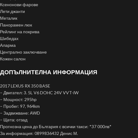
Ксенонови фарове
Лети джанти
Металик
Панорамен люк
Рейлинг на покрива
Шибедах
Аларма
Централно заключване
Кожен салон
ДОПЪЛНИТЕЛНА ИНФОРМАЦИЯ
2017 LEXUS RX 350 BASE
– Двигател: 3. 5L V6 DOHC 24V VVT-iW
– Мощност: 295hp
– Пробег: 97, 964km
– Задвижване: АWD
– Щета: oтзад
Прогнозна цена до България с всички такси: *37 000лв*
За информация: 0899836432 Денис М.