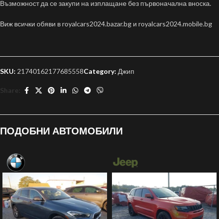
Възможност да се закупи на изплащане без първоначална вноска.
Виж всички обяви в royalcars2024.bazar.bg и royalcars2024.mobile.bg
SKU:
21740162177685558
Category:
Джип
Share:
ПОДОБНИ АВТОМОБИЛИ