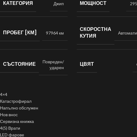
КАТЕГОРИЯ
МОЩНОСТ
Джип
295 
СКОРОСТНА
ПРОБЕГ [КМ]
97964 км
Автомати
КУТИЯ
Повреден/
СЪСТОЯНИЕ
ЦВЯТ
ударен
4×4
Катастрофирал
Напълно обслужен
Нов внос
Сервизна книжка
4(5) Врати
LED фарове