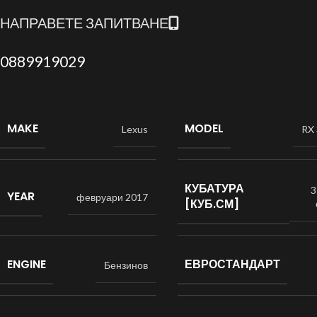
НАПРАВЕТЕ ЗАПИТВАНЕ
0889919029
MAKE
MODEL
Lexus
RX
КУБАТУРА
3
YEAR
февруари 2017
[КУБ.СМ]
ENGINE
ЕВРОСТАНДАРТ
Бензинов