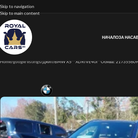
Skip to navigation
Skip to main content
НАЧАЛО
ЗА НАС
А
Home
google listings
Джип
BMW X5 * XDRIVE40I* Обява: 21735560