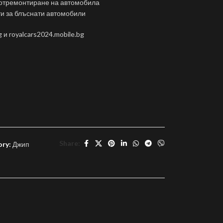
 отремонтиране на автомобила
ти за блъснати автомобили
g и royalcars2024.mobile.bg
Share:
ry:
Джип