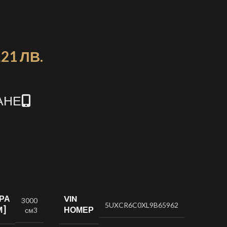
,21 ЛВ.
АНЕ
РА
VIN
3000
5UXCR6C0XL9B65962
М]
НОМЕР
см3