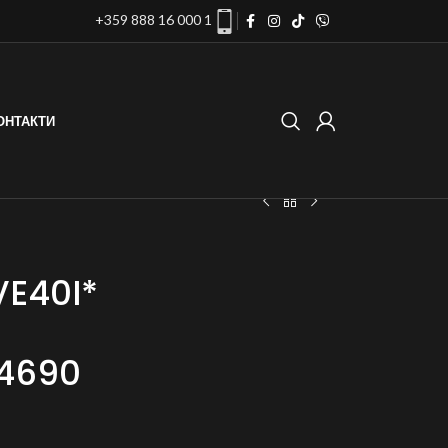
+359 888 16 000 1
ОНТАКТИ
VE40I*
4690