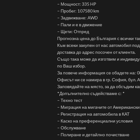
– Мощност: 335 HP
– Пробег: 107580 km
– Задвижване: AWD
– Пали и е в движение
– Щети: Отпред
Прогнозна цена до България с всички та
Към всеки закупен от нас автомобил по
доставка до адрес посочен от клиента.
Също така може да изготвим и индивиду
по Ваш избор.
За повече информация се обадете на: 
Офисът ни се намира в гр. София, бул.
Заповядайте на място, за да обсъдим ка
*Допълнително съдействаме с: *
– Техно тест
– Миграция на мигачите от Американски
– Регистрация на автомобила в КАТ
– Каско на преференциални условия
– Обслужване
– Полиране и детайлно почистване