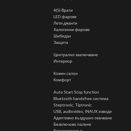
4(5) Врати
LED фарове
Лети джанти
Халогенни фарове
Шибедах
Защита
Централно заключване
Интериор
Кожен салон
Комфорт
Auto Start Stop function
Bluetooth handsfree система
Steptronic, Tiptronic
USB, audiovideo, INAUX изводи
Адаптивно въздушно окачване
Безключово палене
Бордкомпютър