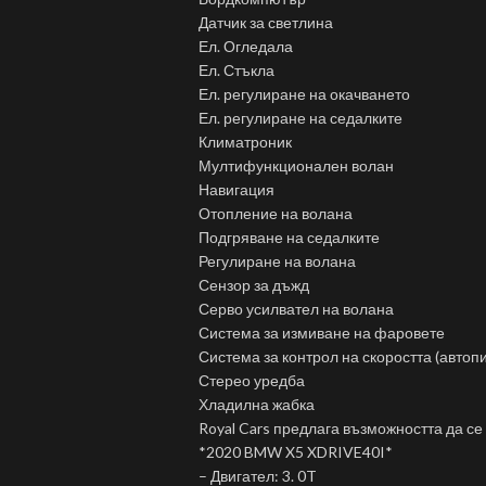
Датчик за светлина
Ел. Огледала
Ел. Стъкла
Ел. регулиране на окачването
Ел. регулиране на седалките
Климатроник
Мултифункционален волан
Навигация
Отопление на волана
Подгряване на седалките
Регулиране на волана
Сензор за дъжд
Серво усилвател на волана
Система за измиване на фаровете
Система за контрол на скоростта (автоп
Стерео уредба
Хладилна жабка
Royal Cars предлага възможността да се
*2020 BMW X5 XDRIVE40I*
– Двигател: 3. 0T