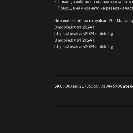
– Помощ в избора на сервиз за пълното
– Помощ в намирането на резервни час
Виж всички обяви в royalcars2024.bazar.b
В mobile.bg
от 2024 г.
https://royalcars2024.mobile.bg
В mobile.bg
от 2024 г.
https://royalcars2024.mobile.bg
SKU:
Обява: 21735560901044690
Catego