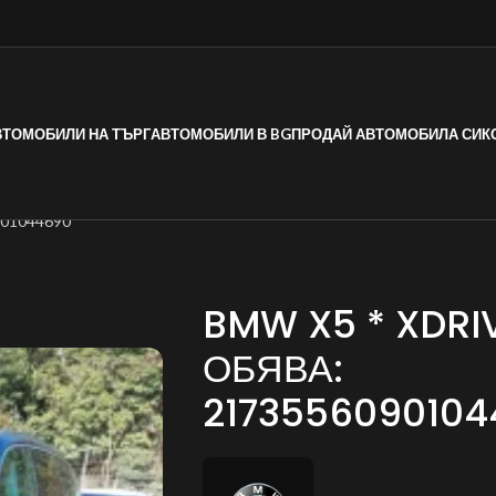
ВТОМОБИЛИ НА ТЪРГ
АВТОМОБИЛИ В BG
ПРОДАЙ АВТОМОБИЛА СИ
К
901044690
BMW X5 * XDRI
ОБЯВА:
2173556090104