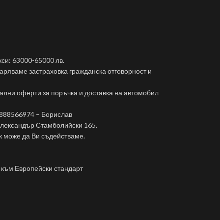
кси: 63000-65000 лв.
даряваме застраховка гражданска отговорност и
ални оферти за поръчка и доставка на автомобил
0888566974 – Борислав
 Александър Стамболийски 165.
к може да Ви съдействаме.
 към Европейски стандарт