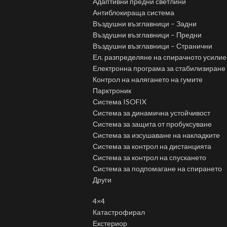
Адаптивни предни светлини
Антиблокираща система
Въздушни възглавници – Задни
Въздушни възглавници – Предни
Въздушни възглавници – Странични
Ел. разпределяне на спирачното усилие
Електронна програма за стабилизиране
Контрол на налягането на гумите
Парктроник
Система ISOFIX
Система за динамична устойчивост
Система за защита от пробуксуване
Система за изсушаване на накладките
Система за контрол на дистанцията
Система за контрол на спускането
Система за подпомагане на спирането
Други
4×4
Катастрофирал
Екстериор