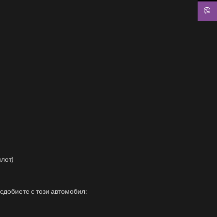
Viber
илот)
 сдобиете с този автомобил: