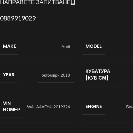
НАПРАВЕТЕ ЗАПИТВАНЕ
0889919029
MAKE
MODEL
Audi
КУБАТУРА
YEAR
октомври 2018
[КУБ.СМ]
VIN
ENGINE
WA1A4AFY4J2019324
Бе
НОМЕР