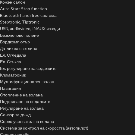
Кожен салон
Auto Start Stop function
Bluetooth handsfree система
Steptronic, Tiptronic
USB, audiovideo, INAUX изводи
Безключово палене
Бордкомпютър
Датчик за светлина
Ел. Огледала
Ел. Стъкла
Ел. регулиране на седалките
Климатроник
Мултифункционален волан
Навигация
Отопление на волана
Подгряване на седалките
Регулиране на волана
Сензор за дъжд
Серво усилвател на волана
Система за контрол на скоростта (автопилот)
Стерео уредба