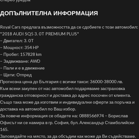
ДОПЪЛНИТЕЛНА ИНФОРМАЦИЯ
Royal Cars предлага възможността да се сдобиете с този автомобил:
*2018 AUDI SQ5 3. 0T PREMIUM PLUS*
– Двигател: 3. 0T
– Мощност: 354 HP
– Пробег: 157828 km
– Задвижване: AWD
– Пали и е в движение
– Щети: Отпред
Прогнозна цена до България с всички такси: 36000-38000 лв.
Към всеки закупен от нас автомобил подаряваме застраховка
гражданска отговорност и доставка до адрес посочен от клиента.
Също така може да изготвим и индивидуални оферти за поръчка и
доставка на автомобил по Ваш избор.
За повече информация се обадете на: 0888566974 – Борислав
Офисът ни се намира в гр. София, бул. Александър Стамболийски
165.
Заповядайте на място, за да обсъдим как може да Ви съдействаме.