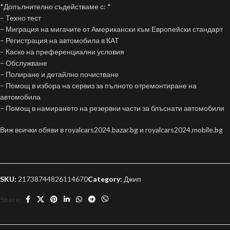
*Допълнително съдействаме с: *
– Техно тест
– Миграция на мигачите от Американски към Европейски стандарт
– Регистрация на автомобила в КАТ
– Каско на преференциални условия
– Обслужване
– Полиране и детайлно почистване
– Помощ в избора на сервиз за пълното отремонтиране на
автомобила
– Помощ в намирането на резервни части за блъснати автомобили
Виж всички обяви в royalcars2024.bazar.bg и royalcars2024.mobile.bg
SKU:
21738744826114670
Category:
Джип
Share: