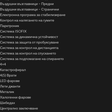
Въздушни възглавници – Предни
Въздушни възглавници – Странични
Електронна програма за стабилизиране
Контрол на налягането на гумите
Парктроник
Система ISOFIX
Система за динамична устойчивост
Система за защита от пробуксуване
Система за контрол на дистанцията
Система за контрол на спускането
Система за подпомагане на спирането
4×4
Катастрофирал
4(5) Врати
LED фарове
Лети джанти
Металик
Халогенни фарове
Шибедах
Централно заключване