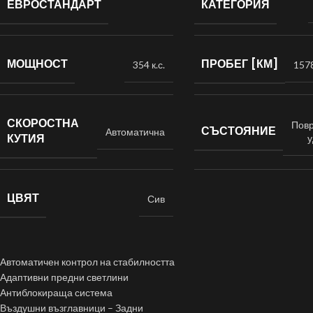
ЕВРОСТАНДАРТ
КАТЕГОРИЯ
МОЩНОСТ
ПРОБЕГ [КМ]
354 к.с.
157
СКОРОСТНА
Пов
СЪСТОЯНИЕ
Автоматична
КУТИЯ
у
ЦВЯТ
Сив
Автоматичен контрол на стабилността
Адаптивни предни светлини
Антиблокираща система
Въздушни възглавници – Задни