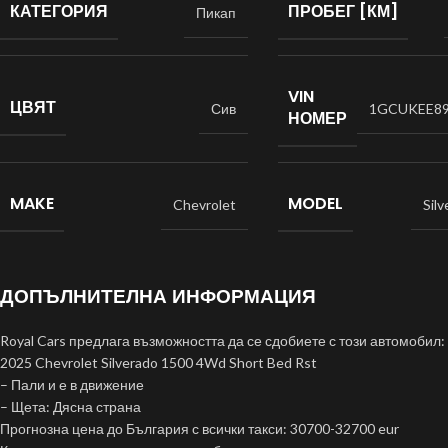
КАТЕГОРИЯ
ПРОБЕГ [КМ]
Пикап
VIN
ЦВЯТ
Сив
1GCUKEE89
НОМЕР
MAKE
MODEL
Chevrolet
Sil
ДОПЪЛНИТЕЛНА ИНФОРМАЦИЯ
Royal Cars предлага възможността да се сдобиете с този автомобил:
2025 Chevrolet Silverado 1500 4Wd Short Bed Rst
– Пали и е в движение
– Щета: Дясна страна
Прогнозна цена до България с всички такси: 30700-32700 eur