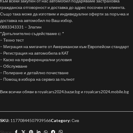
Към всеки закупен от нас автомобил подаряваме застраховка
гражданска отговорност и доставка до адрес посочен от клиента.
Също така може да изготвим и индивидуални оферти за поръчка и
доставка на автомобил по Ваш избор.
0883343331 – Златин
*Допълнително съдействаме с: *
– Техно тест
– Миграция на мигачите от Американски към Европейски стандарт
– Регистрация на автомобила в КАТ
– Каско на преференциални условия
– Обслужване
– Полиране и детайлно почистване
– Помощ в избора на сервиз за пълнот
Виж всички обяви в royalcars2024.bazar.bg и royalcars2024.mobile.bg
SKU:
11770844507939566
Category:
Сив
Share: