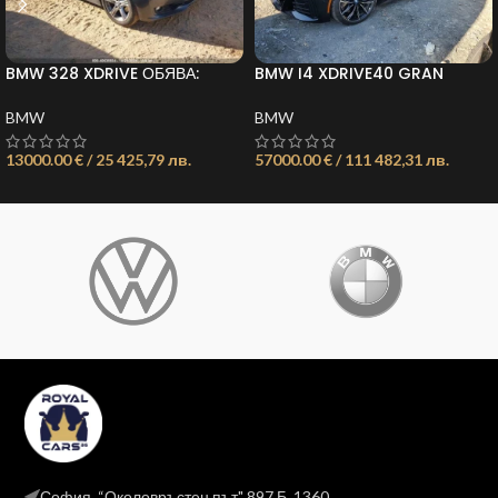
BMW 328 XDRIVE ОБЯВА:
BMW I4 XDRIVE40 GRAN
11735666601170641
COUPEОБЯВА:
11735510876321557
BMW
BMW
13000.00 € / 25 425,79 лв.
57000.00 € / 111 482,31 лв.
София, “Околовръстен път" 897 Б, 1360