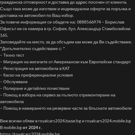
гражданска отговорност и доставка до адрес посочен от клиента.
Също така може да изготвим и индивидуални оферти за поръчка и
доставка на автомобил по Ваш избор.
За повече информация се обадете на: 0888566974 – Борислав
Офисът ни се намира в гр. София, бул. Александър Стамболийски
165.
Заповядайте на място, за да обсъдим как може да Ви съдействаме.
*Допълнително съдействаме с: *
– Техно тест
– Миграция на мигачите от Американски към Европейски стандарт
– Регистрация на автомобила в КАТ
– Каско на преференциални условия
– Обслужване
– Полиране и детайлно почистване
– Помощ в избора на сервиз за пълното отремонтиране на
автомобила
– Помощ в намирането на резервни части за блъснати автомобили
Виж всички обяви в royalcars2024.bazar.bg и royalcars2024.mobile.bg
В mobile.bg
от 2024 г.
https://royalcars2024.mobile.bg