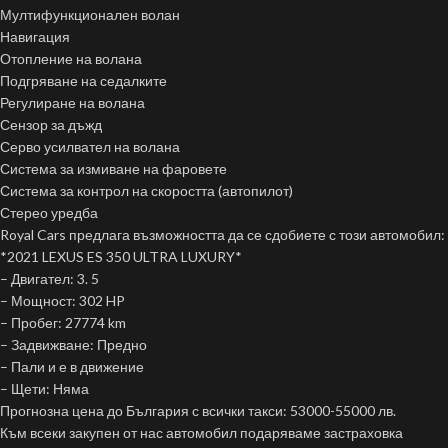
Мултифункционален волан
Навигация
Отопление на волана
Подгряване на седалките
Регулиране на волана
Сензор за дъжд
Серво усилвател на волана
Система за измиване на фаровете
Система за контрол на скоростта (автопилот)
Стерео уредба
Royal Cars предлага възможността да се сдобиете с този автомобил:
*2021 LEXUS ES 350 ULTRA LUXURY*
– Двигател: 3. 5
– Мощност: 302 HP
– Пробег: 27774 km
– Задвижване: Предно
– Пали и е в движение
– Щети: Няма
Прогнозна цена до България с всички такси: 53000-55000 лв.
Към всеки закупен от нас автомобил подаряваме застраховка