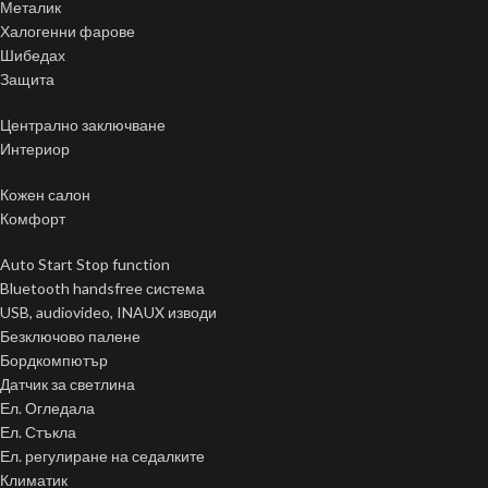
Металик
Халогенни фарове
Шибедах
Защита
Централно заключване
Интериор
Кожен салон
Комфорт
Auto Start Stop function
Bluetooth handsfree система
USB, audiovideo, INAUX изводи
Безключово палене
Бордкомпютър
Датчик за светлина
Ел. Огледала
Ел. Стъкла
Ел. регулиране на седалките
Климатик