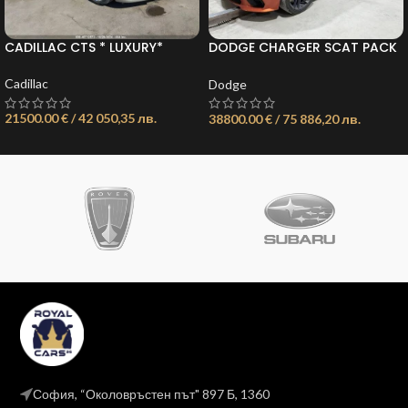
CADILLAC CTS * LUXURY*
DODGE CHARGER SCAT PACK
ОБЯВА: 11736425129602698
WIDEBODY 6.4L V8 ОБЯВА:
11735509867886456
Cadillac
Dodge
21500.00 € / 42 050,35 лв.
38800.00 € / 75 886,20 лв.
София, “Околовръстен път" 897 Б, 1360