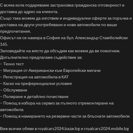
С всяка кола подаряваме застраховка гражданска отговорност и
доставка до адрес на клиента.
Също така можем да изготвим и индивидуални оферти за поръчка и
доставка на други употребявани и нови автомобили по ваши
предпочитания.
Офисът ни се намира в София на бул. Александър Стамболийски
165.
Заповядайте на място да обсъдим как можем да ви помогнем.
Допълнително предлагаме съдействие за:
– Техно тест
– Миграция от Американски към Европейски мигачи
– Регистрация на автомобила в КАТ
– Каско на преференциални условия
– Обслужване
– Полиране и детайлно почистване
– Помощ в избора на сервиз за пълното отремонтиране на
автомобила
– Помощ в намирането на резервни части за блъснати автомобили
Виж всички обяви в royalcars2024.bazar.bg и royalcars2024.mobile.bg