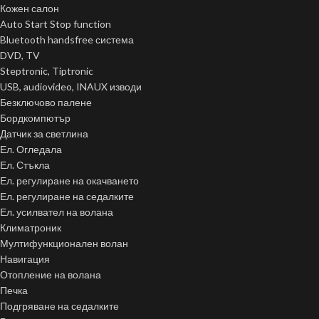
Кожен салон
Auto Start Stop function
Bluetooth handsfree система
DVD, TV
Steptronic, Tiptronic
USB, audiovideo, INAUX изводи
Безключово палене
Бордкомпютър
Датчик за светлина
Ел. Огледала
Ел. Стъкла
Ел. регулиране на окачването
Ел. регулиране на седалките
Ел. усилвател на волана
Климатроник
Мултифункционален волан
Навигация
Отопление на волана
Печка
Подгряване на седалките