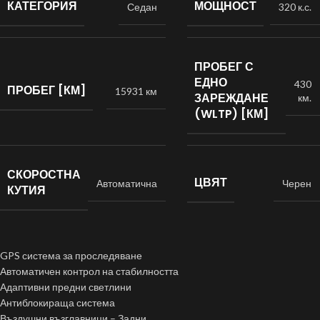
КАТЕГОРИЯ
МОЩНОСТ
Седан
320 к.с.
ПРОБЕГ С
ЕДНО
430
ПРОБЕГ [КМ]
15931 км
ЗАРЕЖДАНЕ
км.
(WLTP) [КМ]
СКОРОСТНА
ЦВЯТ
Автоматична
Черен
КУТИЯ
GPS система за проследяване
Автоматичен контрол на стабилността
Адаптивни предни светлини
Антиблокираща система
Въздушни възглавници – Задни