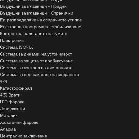
Въздушни възглавници – Предни
Въздушни възглавници – Странични
Ел. разпределяне на спирачното усилие
Електронна програма за стабилизиране
Контрол на налягането на гумите
Парктроник
Система ISOFIX
Система за динамична устойчивост
Система за защита от пробуксуване
Система за контрол на дистанцията
Система за подпомагане на спирането
4×4
Катастрофирал
4(5) Врати
LED фарове
Лети джанти
Металик
Халогенни фарове
Аларма
Централно заключване