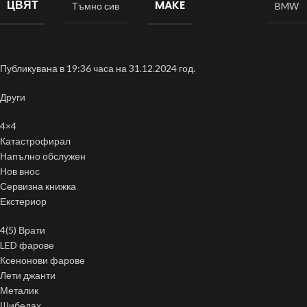
ЦВЯТ
MAKE
Тъмно сив
BMW
Публикувана в 19:36 часа на 31.12.2024 год.
Други
4×4
Катастрофирал
Напълно обслужен
Нов внос
Сервизна книжка
Екстериор
4(5) Врати
LED фарове
Ксенонови фарове
Лети джанти
Металик
Шибедах