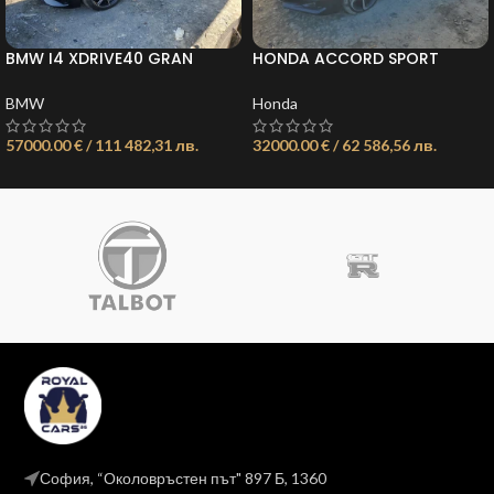
BMW I4 XDRIVE40 GRAN
HONDA ACCORD SPORT
COUPEОБЯВА:
ОБЯВА: 11735436162855117
11735510876321557
BMW
Honda
57000.00 € / 111 482,31 лв.
32000.00 € / 62 586,56 лв.
София, “Околовръстен път" 897 Б, 1360