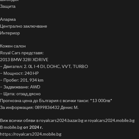
Защита
Аларма
Централно заключване
Интериор
Кожен салон
Royal Cars представя:
2013 BMW 328I XDRIVE
– Двигател: 2. 0L I-4 DI, DOHC, VVT, TURBO
– Мощност: 240 HP
– Пробег: 201, 934 km
– Задвижване: АWD
– Щета: отзад дясно
Прогнозна цена до България с всички такси: *13 000лв*
За информация: 0899836432 Денис М.
Виж всички обяви в royalcars2024.bazar.bg и royalcars2024.mobile.bg
В mobile.bg
от 2024 г.
https://royalcars2024.mobile.bg