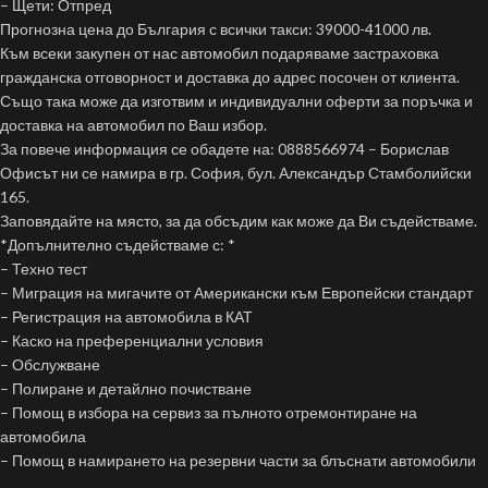
– Щети: Отпред
Прогнозна цена до България с всички такси: 39000-41000 лв.
Към всеки закупен от нас автомобил подаряваме застраховка
гражданска отговорност и доставка до адрес посочен от клиента.
Също така може да изготвим и индивидуални оферти за поръчка и
доставка на автомобил по Ваш избор.
За повече информация се обадете на: 0888566974 – Борислав
Офисът ни се намира в гр. София, бул. Александър Стамболийски
165.
Заповядайте на място, за да обсъдим как може да Ви съдействаме.
*Допълнително съдействаме с: *
– Техно тест
– Миграция на мигачите от Американски към Европейски стандарт
– Регистрация на автомобила в КАТ
– Каско на преференциални условия
– Обслужване
– Полиране и детайлно почистване
– Помощ в избора на сервиз за пълното отремонтиране на
автомобила
– Помощ в намирането на резервни части за блъснати автомобили