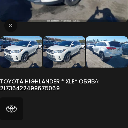
Click to enlarge
TOYOTA HIGHLANDER * XLE* ОБЯВА:
21736422499675069