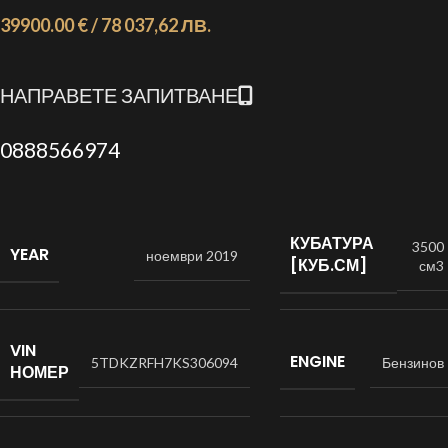
39900.00 € / 78 037,62 ЛВ.
НАПРАВЕТЕ ЗАПИТВАНЕ
0888566974
КУБАТУРА
3500
YEAR
ноември 2019
[КУБ.СМ]
см3
VIN
ENGINE
5TDKZRFH7KS306094
Бензинов
НОМЕР