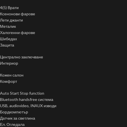
4(5) Врати
Ксенонови фарове
Лети джанти
Металик
Халогенни фарове
Шибедах
Защита
Централно заключване
Интериор
Кожен салон
Комфорт
Auto Start Stop function
Bluetooth handsfree система
USB, audiovideo, INAUX изводи
Бордкомпютър
Датчик за светлина
Ел. Огледала