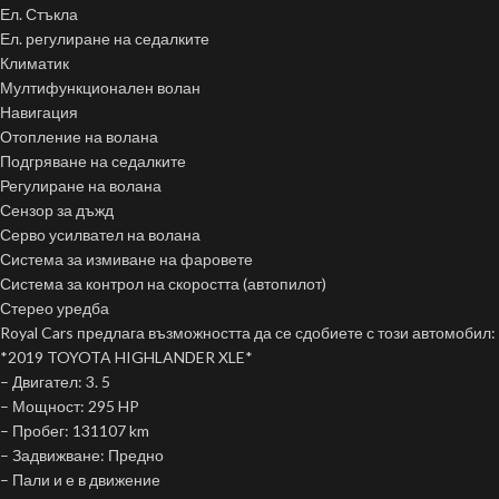
Ел. Стъкла
Ел. регулиране на седалките
Климатик
Мултифункционален волан
Навигация
Отопление на волана
Подгряване на седалките
Регулиране на волана
Сензор за дъжд
Серво усилвател на волана
Система за измиване на фаровете
Система за контрол на скоростта (автопилот)
Стерео уредба
Royal Cars предлага възможността да се сдобиете с този автомобил:
*2019 TOYOTA HIGHLANDER XLE*
– Двигател: 3. 5
– Мощност: 295 HP
– Пробег: 131107 km
– Задвижване: Предно
– Пали и е в движение