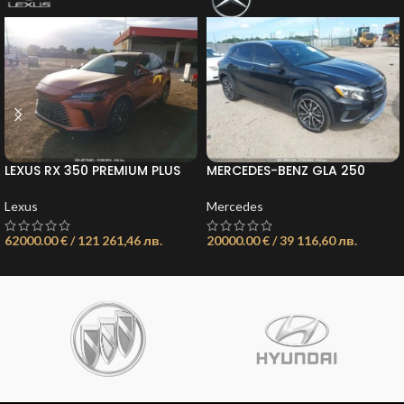
LEXUS RX 350 PREMIUM PLUS
MERCEDES-BENZ GLA 250
ОБЯВА: 21735737473780999
4MATIC ОБЯВА:
21735683433102095
Lexus
Mercedes
62000.00 € / 121 261,46 лв.
20000.00 € / 39 116,60 лв.