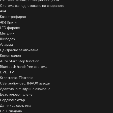
Система за подпомагане на спирането
4×4
Катастрофирал
4(5) Врати
LED фарове
Металик
Шибедах
Аларма
Централно заключване
Кожен салон
Auto Start Stop function
Bluetooth handsfree система
DVD, TV
Steptronic, Tiptronic
USB, audiovideo, INAUX изводи
Адаптивно въздушно окачване
Безключово палене
Бордкомпютър
Датчик за светлина
Ел. Огледала