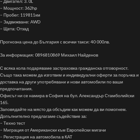
– Двигател: 3. 0L
– Мощност: 362hp
– Пробег: 119811км
– Задвижване: AWD
– Щета: Отзад
Прогнозна цена до България с всички такси: 40 000лв.
За информация: 0896810869 Михаил Найденов
С всяка кола подаряваме застраховка гражданска отговорност.
Също така можем да изготвим и индивидуални оферти за поръчка и
доставка на други употребявани и нови автомобили по ваши
предпочитания.
Офисът ни се намира в София на бул. Александър Стамболийски
165.
Заповядайте на място да обсъдим как можем да ви помогнем.
Допълнително предлагаме съдействие за:
– Техно тест
– Миграция от Американски към Европейски мигачи
– Регистрация на автомобила в КАТ