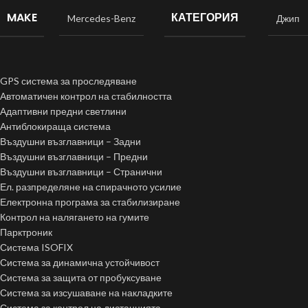
MAKE
КАТЕГОРИЯ
Mercedes-Benz
Джип
GPS система за проследяване
Автоматичен контрол на стабилността
Адаптивни предни светлини
Антиблокираща система
Въздушни възглавници – Задни
Въздушни възглавници – Предни
Въздушни възглавници – Странични
Ел. разпределяне на спирачното усилие
Електронна програма за стабилизиране
Контрол на налягането на гумите
Парктроник
Система ISOFIX
Система за динамична устойчивост
Система за защита от пробуксуване
Система за изсушаване на накладките
Система за контрол на дистанцията