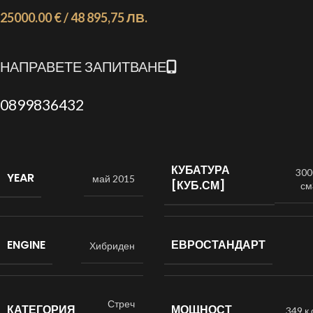
25000.00 € / 48 895,75 ЛВ.
НАПРАВЕТЕ ЗАПИТВАНЕ
0899836432
КУБАТУРА
300
YEAR
май 2015
[КУБ.СМ]
см
ENGINE
ЕВРОСТАНДАРТ
Хибриден
Стреч
КАТЕГОРИЯ
МОЩНОСТ
349 к.