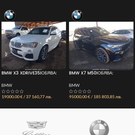
BMW X3 XDRIVE35IОБЯВА:
BMW X7 M50IОБЯВА:
21735676032387958
21735676486450816
BMW
BMW
19000.00 € / 37 160,77 лв.
95000.00 € / 185 803,85 лв.