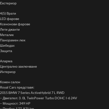
Екстериор
4(5) Врати
LED фарове
Ксенонови фарове
Лети джанти
Металик
Панорамен люк
Шибедах
Защита
Аларма
Централно заключване
Интериор
Кожен салон
Royal Cars представя:
2015 BMW 7 Series ActiveHybrid 7 L RWD
– Двигател: 3. 0L TwinPower Turbo DOHC I-6 24V
– Мощност: 349 HP
– Пробег: 177, 971 km