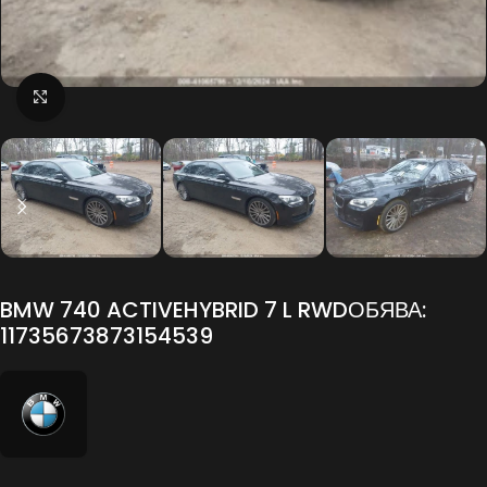
Click to enlarge
BMW 740 ACTIVEHYBRID 7 L RWDОБЯВА:
11735673873154539