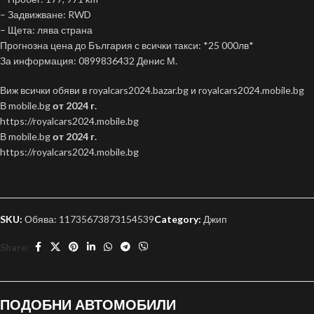
– Задвижване: RWD
– Щета: лява страна
Прогнозна цена до България с всички такси: *25 000лв*
За информация: 0899836432 Денис М.
Виж всички обяви в royalcars2024.bazar.bg и royalcars2024.mobile.bg
В mobile.bg
от 2024 г.
https://royalcars2024.mobile.bg
В mobile.bg
от 2024 г.
https://royalcars2024.mobile.bg
SKU:
Обява: 11735673873154539
Category:
Джип
Share:
ПОДОБНИ АВТОМОБИЛИ