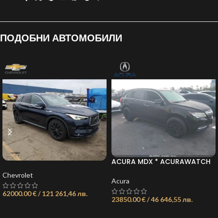
ПОДОБНИ АВТОМОБИЛИ
ACURA MDX * ACURAWATCH
PLUS PACKAGE* ОБЯВА:
Chevrolet
21736157009071023
Acura
62000.00 € / 121 261,46 лв.
23850.00 € / 46 646,55 лв.