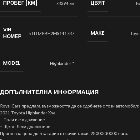
ПРОБЕГ [КМ]
ЦВЯТ
73394 км
Б
VIN
MAKE
5TDJZRBH2MS141737
Toyo
НОМЕР
MODEL
Highlander *
ДОПЪЛНИТЕЛНА ИНФОРМАЦИЯ
Royal Cars предлага възможността да се сдобиете с този автомобил:
2021 Toyota Highlander Xse
– Пали и е в движение
– Щета: Леки драскотини
Прогнозна цена до България с всички такси: 28000-30000 eurо.