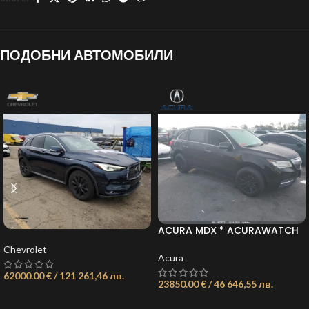
ПОДОБНИ АВТОМОБИЛИ
ACURA MDX * ACURAWATCH
PLUS PACKAGE* ОБЯВА:
Chevrolet
21736157009071023
Acura
62000.00 € / 121 261,46 лв.
23850.00 € / 46 646,55 лв.