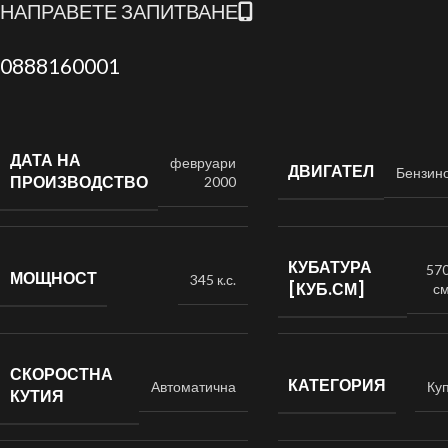
НАПРАВЕТЕ ЗАПИТВАНЕ
0888160001
ДАТА НА
февруари
ДВИГАТЕЛ
Бензин
ПРОИЗВОДСТВО
2000
КУБАТУРА
57
МОЩНОСТ
345 к.с.
[КУБ.СМ]
с
СКОРОСТНА
КАТЕГОРИЯ
Автоматична
Ку
КУТИЯ