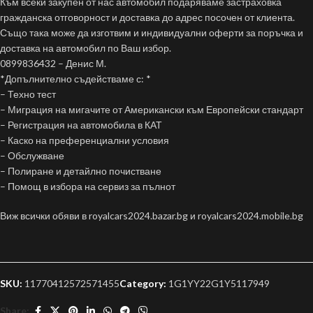
Към всеки закупен от нас автомобил подаряваме застраховка
гражданска отговорност и доставка до адрес посочен от клиента.
Също така може да изготвим и индивидуални оферти за поръчка и
доставка на автомобил по Ваш избор.
0899836432 – Денис М.
*Допълнително съдействаме с: *
– Техно тест
– Миграция на мигачите от Американски към Европейски стандарт
– Регистрация на автомобила в КАТ
– Каско на преференциални условия
– Обслужване
– Полиране и детайлно почистване
– Помощ в избора на сервиз за пълнот
Виж всички обяви в royalcars2024.bazar.bg и royalcars2024.mobile.bg
SKU:
11770412572571455
Category:
1G1YY22G1Y5117949
Share: