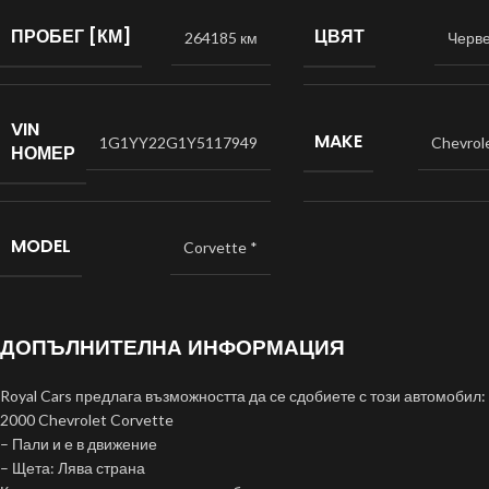
ПРОБЕГ [КМ]
ЦВЯТ
264185 км
Черв
VIN
MAKE
1G1YY22G1Y5117949
Chevrol
НОМЕР
MODEL
Corvette *
ДОПЪЛНИТЕЛНА ИНФОРМАЦИЯ
Royal Cars предлага възможността да се сдобиете с този автомобил:
2000 Chevrolet Corvette
– Пали и е в движение
– Щета: Лява страна