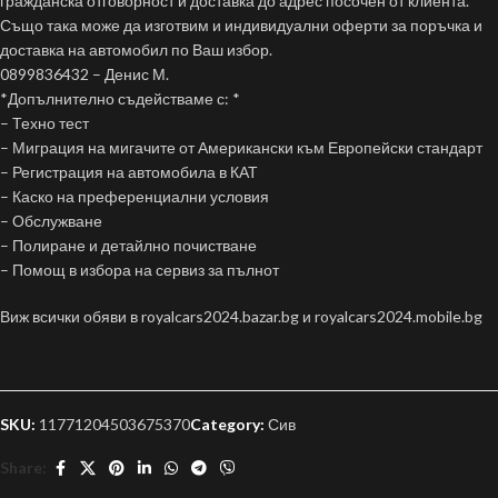
гражданска отговорност и доставка до адрес посочен от клиента.
Също така може да изготвим и индивидуални оферти за поръчка и
доставка на автомобил по Ваш избор.
0899836432 – Денис М.
*Допълнително съдействаме с: *
– Техно тест
– Миграция на мигачите от Американски към Европейски стандарт
– Регистрация на автомобила в КАТ
– Каско на преференциални условия
– Обслужване
– Полиране и детайлно почистване
– Помощ в избора на сервиз за пълнот
Виж всички обяви в royalcars2024.bazar.bg и royalcars2024.mobile.bg
SKU:
11771204503675370
Category:
Сив
Share: