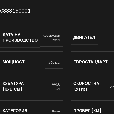
0888160001
ДАТА НА
февруари
ДВИГАТЕЛ
ПРОИЗВОДСТВО
2013
МОЩНОСТ
ЕВРОСТАНДАРТ
560 к.с.
КУБАТУРА
СКОРОСТНА
4400
А
[КУБ.СМ]
КУТИЯ
см3
КАТЕГОРИЯ
ПРОБЕГ [КМ]
Купе