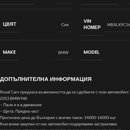
VIN
ЦВЯТ
Сив
WBSLX9C56
НОМЕР
MAKE
MODEL
BMW
ДОПЪЛНИТЕЛНА ИНФОРМАЦИЯ
Royal Cars предлага възможността да се сдобиете с този автомобил:
2013 BMW M6
– Пали и е в движение
– Щета: Предна част
Прогнозна цена до България с всички такси: 14000-16000 eur
Към всеки закупен от нас автомобил подаряваме застраховка