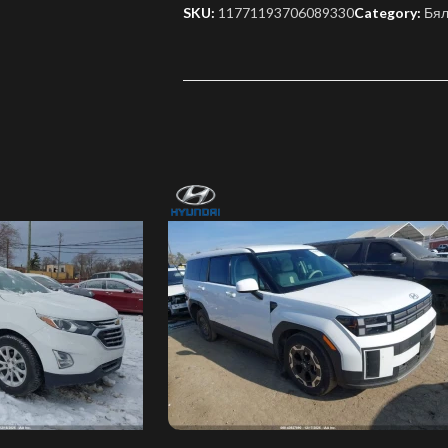
SKU:
11771193706089330
Category:
Бя