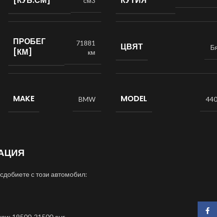
[КУБ.СМ]
КУТИЯ
см3
ПРОБЕГ
71881
ЦВЯТ
Б
[КМ]
км
MAKE
MODEL
BMW
440
АЦИЯ
 сдобиете с този автомобил:
Face
кси: 19500-21500 eur