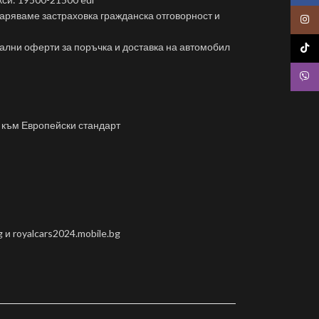
даряваме застраховка гражданска отговорност и
Insta
ални оферти за поръчка и доставка на автомобил
TikTo
Viber
 към Европейски стандарт
g и royalcars2024.mobile.bg