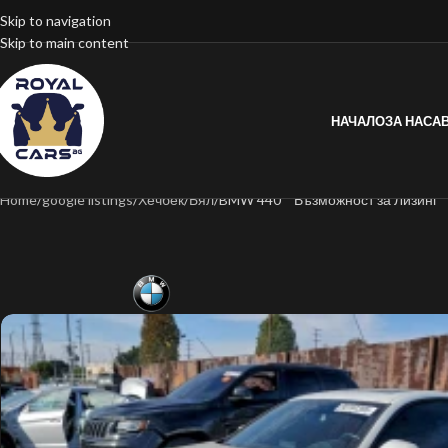
Skip to navigation
Skip to main content
НАЧАЛО
ЗА НАС
А
Home
google listings
Хечбек
Бял
BMW 440 * Възможност за Лизинг*