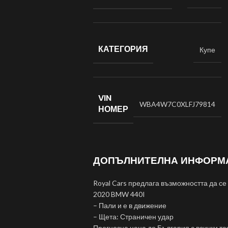
КАТЕГОРИЯ
Купе
VIN
WBA4W7C0XLFJ79814
НОМЕР
ДОПЪЛНИТЕЛНА ИНФОРМ
Royal Cars предлага възможността да се
2020 BMW 440I
– Пали и е в движение
– Щета: Страничен удар
Прогнозна цена до България с всички та