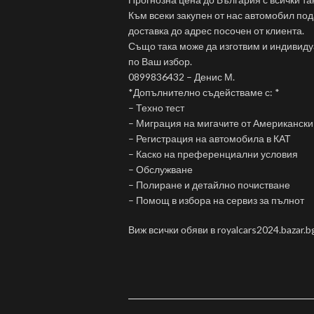
Към всеки закупен от нас автомобил по
доставка до адрес посочен от клиента.
Също така може да изготвим и индивиду
по Ваш избор.
0899836432 – Денис М.
*Допълнително съдействаме с: *
– Техно тест
– Миграция на мигачите от Американски
– Регистрация на автомобила в КАТ
– Каско на преференциални условия
– Обслужване
– Полиране и детайлно почистване
– Помощ в избора на сервиз за пълнот
Виж всички обяви в royalcars2024.bazar.b