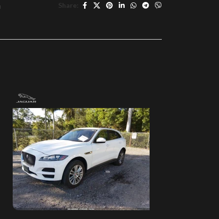
Share:
л