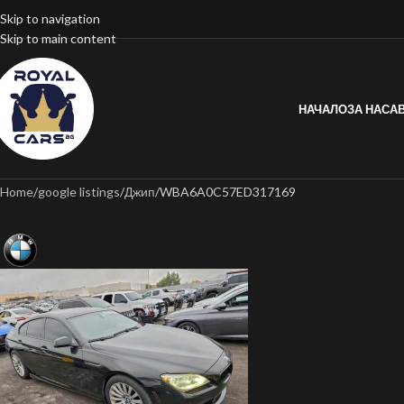
Skip to navigation
Skip to main content
НАЧАЛО
ЗА НАС
А
Home
google listings
Джип
WBA6A0C57ED317169