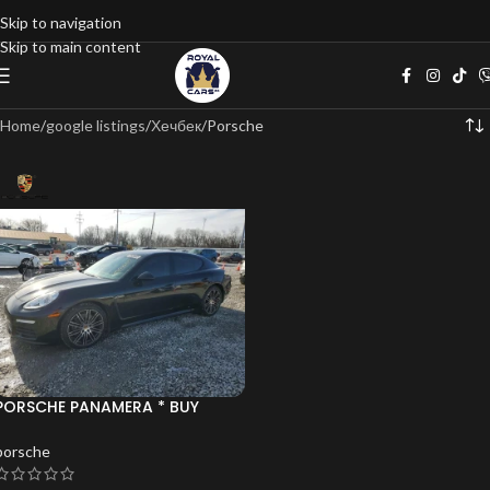
Skip to navigation
Skip to main content
Home
google listings
Хечбек
Porsche
PORSCHE PANAMERA * BUY
NOW* ФИКС.ЦЕНА*
porsche