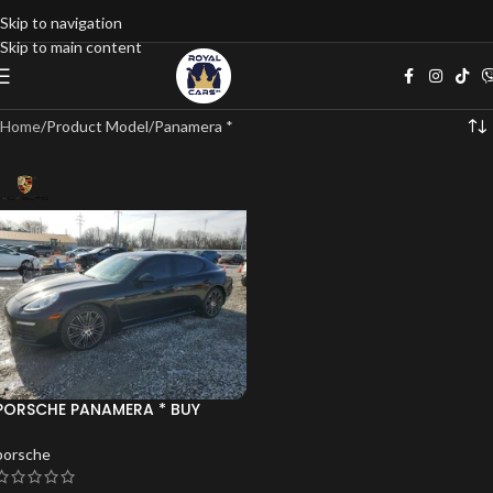
Skip to navigation
Skip to main content
Home
Product Model
Panamera *
PORSCHE PANAMERA * BUY
NOW* ФИКС.ЦЕНА*
porsche